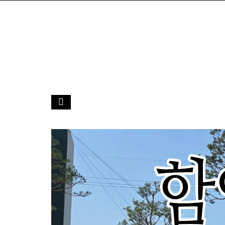
함안화천농악
함안