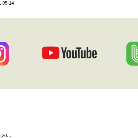
…
05-14
(20…