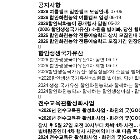
공지사항
2026 여름캠프 일반캠프 모집안내.
07-06
2026 함안화천농악 여름캠프 일정
06-19
2026함안낙화놀이 공개행사 알림
05-22
(2026 함안생생국가유산) 소원을 빌어봐, 당산 
2026 함안화천농악 전통예술학교 상시 모집안내
2026 함안화천농악 전통예술학교 모집기간 연장
함안생생국가유산
2026 함안생생국가유산1차 공연
06-17
2026 함안생생국가유산1차 체험
06-17
2026함안생생국가유산- 생생장날2차 소원을 빌어
⭐2026함안생생국가유산⭐소원을 빌어봐, 당산 힐
2024 생생 국가유산 함안화천농악과 함께하는 
2024함안화천농악과 함께하는 함안생생마실 - 
전수교육관활성화사업
⭐2026년 전수교육관 활성화사업 - 화천의 굿(GO
⭐2026년 전수교육관 활성화사업 - 화천의 굿(GO
잠시 후 5월 27일 오전 10시부터 차박 4차 사전…
별바람공연터 4차 행사 사전예약이 바로 다음 주
2024 전수교육관 활성화사업 - 화천의 굿(Good)